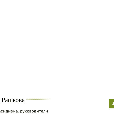
з Рашкова
асидизма, руководители