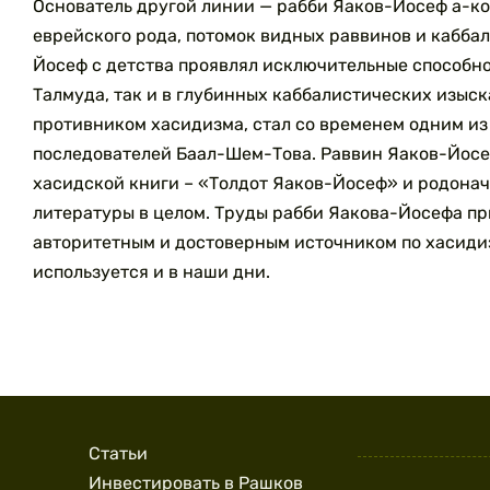
Основатель другой линии — рабби Яаков-Йосеф а-ко
еврейского рода, потомок видных раввинов и каббал
Йосеф с детства проявлял исключительные способно
Талмуда, так и в глубинных каббалистических изыск
противником хасидизма, стал со временем одним и
последователей Баал-Шем-Това.
Раввин Яаков-Йосе
хасидской книги – «Толдот Яаков-Йосеф» и родона
литературы в целом. Труды рабби Яакова-Йосефа п
авторитетным и достоверным источником по хасиди
используется и в наши дни.
Статьи
Инвестировать в Рашков