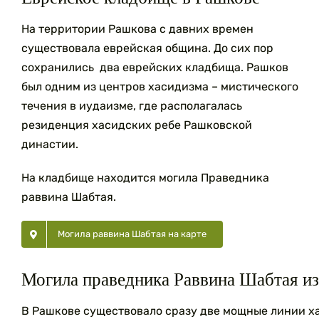
На территории Рашкова с давних времен
существовала еврейская община. До сих пор
сохранились два еврейских кладбища. Рашков
был одним из центров хасидизма – мистического
течения в иудаизме, где располагалась
резиденция хасидских ребе Рашковской
династии.
На кладбище находится могила Праведника
раввина Шабтая.
Могила раввина Шабтая на карте
Могила праведника Раввина Шабтая и
В Рашкове существовало сразу две мощные линии х