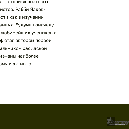
эн, отпрыск знатного
истов. Рабби Яаков-
сти как в изучении
аниях. Будучи поначалу
з любимейших учеников и
ф стал автором первой
чальником хасидской
ризнаны наиболее
зму и активно