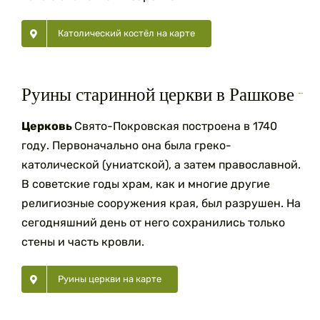
Католический костёл на карте
Руины старинной церкви в Рашкове
Церковь
Свято-Покровская построена в 1740
году. Первоначально она была греко-
католической (униатской), а затем православной.
В советские годы храм, как и многие другие
религиозные со­оружения края, был разрушен. На
сегодняшний день от него сохранились только
стены и часть кровли.
Руины церкви на карте