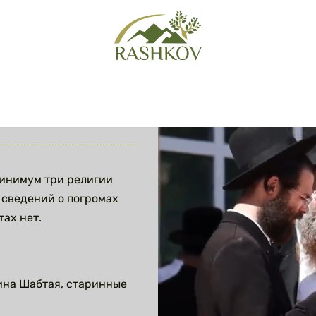
минимум три религии
 сведений о погромах
ах нет.
ина Шабтая, старинные