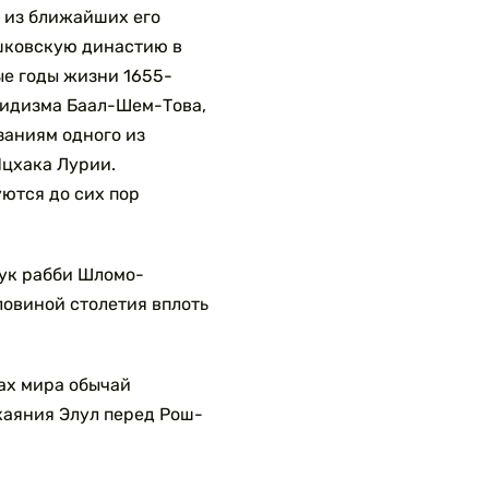
 из ближайших его
шковскую династию в
е годы жизни 1655-
сидизма
Баал-Шем-Това,
заниям одного из
Ицхака Лурии.
ются до сих пор
нук рабби Шломо-
ловиной столетия вплоть
ах мира обычай
каяния Элул перед Рош-