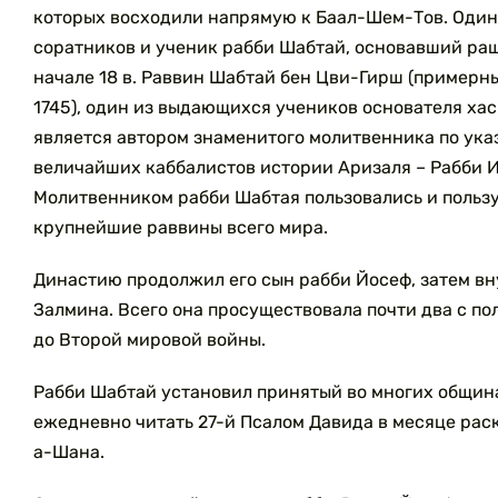
которых восходили напрямую к Баал-Шем-Тов. Один
соратников и ученик рабби Шабтай, основавший ра
начале 18 в.
Раввин Шабтай бен Цви-Гирш (примерны
1745), один из выдающихся учеников основателя ха
является автором знаменитого молитвенника по ука
величайших каббалистов истории Аризаля – Рабби 
Молитвенником рабби Шабтая пользовались и пользу
крупнейшие раввины всего мира.
Династию продолжил его сын рабби Йосеф, затем в
Залмина. Всего она просуществовала почти два с по
до Второй мировой войны.
Рабби Шабтай установил принятый во многих общин
ежедневно читать 27-й Псалом Давида в месяце рас
а-Шана.